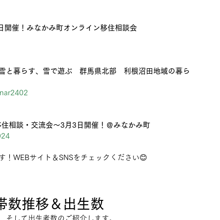
4日開催！みなかみ町オンライン移住相談会
雪と暮らす、雪で遊ぶ　群馬県北部　利根沼田地域の暮ら
nar2402
キング×移住相談・交流会～3月3日開催！＠みなかみ町
024
！WEBサイト＆SNSをチェックください😊
帯数推移＆出生数
、そして出生者数のご紹介します。