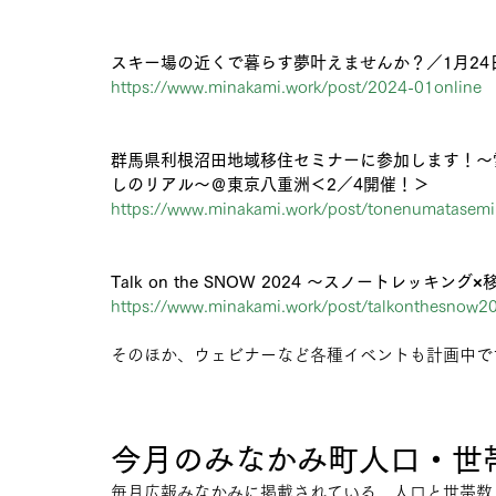
スキー場の近くで暮らす夢叶えませんか？／1月2
https://www.minakami.work/post/2024-01online
群馬県利根沼田地域移住セミナーに参加します！～
しのリアル～＠東京八重洲＜2／4開催！＞
https://www.minakami.work/post/
tonenumatasemi
Talk on the SNOW 2024 ～スノートレッ
https://www.minakami.work/post/talkonthesnow2
そのほか、ウェビナーなど各種イベントも計画中です
今月のみなかみ町人口・世
毎月広報みなかみに掲載されている、人口と世帯数