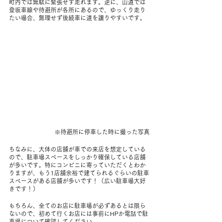
町内では無駄に緊張せず走れます。逆に、山道では
登坂車線や待避所が各所にあるので、ゆっくり走り
たい場合、無理せず後続車に道を譲りやすいです。
※待避所に停車した時に撮った写真
ちなみに、大体の店舗が車での来店を想定している
ので、駐車場スペースをしっかり確保している店舗
が多いです。特にコンビニに寄っていただくとわか
りますが、もう1店舗余裕で建てられるぐらいの駐車
スペースがある店舗が多いです！（広い駐車場大好
きです！）
もちろん、全てのお店に駐車場が必ずあるとは限ら
ないので、初めて行くお店には事前にHPか電話で駐
車場について確認してください。