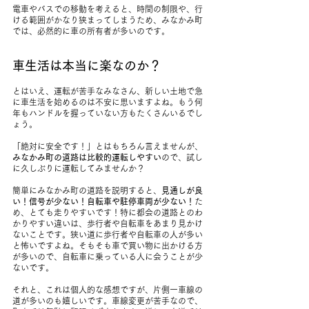
電車やバスでの移動を考えると、時間の制限や、行
ける範囲がかなり狭まってしまうため、みなかみ町
では、必然的に車の所有者が多いのです。
車生活は本当に楽なのか？
とはいえ、運転が苦手なみなさん、新しい土地で急
に車生活を始めるのは不安に思いますよね。もう何
年もハンドルを握っていない方もたくさんいるでし
ょう。
「絶対に安全です！」とはもちろん言えませんが、
みなかみ町の道路は比較的運転しやすい
ので、試し
に久しぶりに運転してみませんか？
簡単にみなかみ町の道路を説明すると、
見通しが良
い！信号が少ない！自転車や駐停車両が少ない！
た
め、とても走りやすいです！特に都会の道路とのわ
かりやすい違いは、歩行者や自転車をあまり見かけ
ないことです。狭い道に歩行者や自転車の人が多い
と怖いですよね。そもそも車で買い物に出かける方
が多いので、自転車に乗っている人に会うことが少
ないです。
それと、これは個人的な感想ですが、片側一車線の
道が多いのも嬉しいです。車線変更が苦手なので、