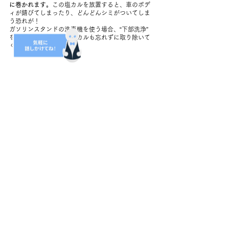
に巻かれます。
この塩カルを放置すると、車のボデ
ィが錆びてしまったり、どんどんシミがついてしま
う恐れが！
ガソリンスタンドの洗車機を使う場合、“下部洗浄” 
を選択して、車の下の塩カルも忘れずに取り除いて
ください！
都会も地方も関係なく大変なことや事故の危険が潜
んでいます…リスクを事前に理解し、安全にお過ご
しください！
車ですぐに行ける！町内おすすめ
日帰り温泉