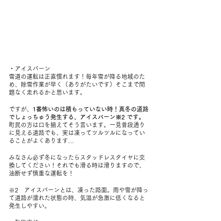
・アイスバーン
雪道の運転は正直慣れます！毎年雪が降る地域のた
め、除雪作業が早く（ありがたいです）そこまで問
題なく走れるかと思います。
ですが、
1番怖いのは積もっていない時！真冬の道路
でしょっちゅう発生する、アイスバーン※2 です。
町民の方は口を揃えてそう言います。一見普段通り
に見える道路でも、実は凍ってツルツルになってい
ることがよくあります…
みなさん必ず冬になったらスタッドレスタイヤに交
換してください！それでも滑る時は滑りますので、
油断せず慎重な運転を！
※2　アイスバーンとは、凍った路面。雨や雪が降っ
て道路が濡れた状態の時、気温が急激に低くなると
発生しやすい。