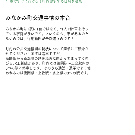
4, 車ですぐに行ける！町内おすすめ日帰り温泉
みなかみ町交通事情の本音
みなかみ町は1家に1台ではなく、“1人1台”車を持っ
ている家庭が多いです。というのも、
車があるのと
ないのでは、行動範囲が全然違うのです！
町内の公共交通機関の現状について簡単にご紹介さ
せてください！まずは電車ですが、
高崎駅から新潟県の越後湯沢に向かってまっすぐ伸
びるJR上越線があり、町内には後閑駅～土合駅内の
5つの駅に停車します。そのうち通勤・通学でよく使
われるのは後閑駅・上牧駅・水上駅の3つの駅です。