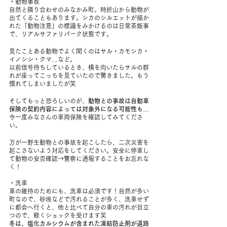
・動物事故
自然と隣り合わせのみなかみ町。時折山から動物が
出てくることもあります。シカのシルエットが描か
れた「動物注意」の標識をみかけるのは日常茶飯事
で、リアルサファリパーク状態です。
見たことある動物でよく聞くのはサル・カモシカ・
イノシシ・クマ…など。
以前信号待ちしているとき、横を向いたらサルの群
れが座ってこっちを見ていたので驚きました。もう
慣れてしまいましたが笑
そしてもっと恐ろしいのが、
動物との事故は自動車
保険の契約内容によっては対象外になる可能性も
…
今一度みなさんの車両保険を確認してみてくださ
い。
万が一野生動物との事故を起こしたら、二次災害を
起こさないよう対応をしてください。安全に停車し
て動物の安否確認→警察に通報することをお忘れな
く！
・洗車
車の維持のためにも、洗車は必須です！自然が多い
町なので、砂埃などで汚れることが多く、洗車せず
に都会へ行くと、他と比べて自分の車の汚れが目立
つので、軽くショックを受けます笑
冬は、塩化カルシウムが含まれた凍結防止剤が道路