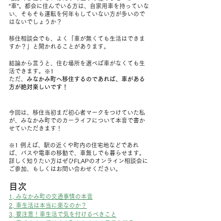
“車”。都会に住んでいる方は、自家用車を持っていな
い、そもそも運転を何年もしていない方が多いので
はないでしょうか？
移住相談会でも、よく「車が無くても生活はできま
すか？」と聞かれることがあります。
結論から言うと、住む場所を選べば車がなくても生
活できます。※1
ただ、
みなかみ町へ移住するのであれば、車がある
方が絶対楽しいです！
今回は、移住当初まだ初心者マークをつけていた私
が、みなかみ町でのカーライフについて本音で書か
せていただきます！
※1 例えば、駅の近くや町内の住宅地などであれ
ば、バスや電車の移動で、車無しでも暮らせます。
詳しく知りたい方はぜひFLAPのオンライン相談会に
ご参加、もしくはお問い合わせください。
目次
1, みなかみ町の交通事情の本音
2, 車生活は本当に楽なのか？
3, 要注意！車生活で気を付けるべきこと