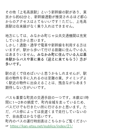
その他「上毛高原駅」という新幹線の駅があり、東
京から約63分と、新幹線通勤が推奨されるほど都心
からのアクセスはとてもいいです！ただし、上毛高
原駅は在来線がなく乗り入れはできません。
地方にしては、みなかみ町じゃ公共交通機関は充実
している方かと思います。
しかし！通勤・通学で電車や新幹線を利用する方は
いますが、駅から歩いて行ける距離に住んでいる人
はあまりいません。
みなかみ町に住んでいる人は基
本駅からバスや車に乗る（迎えに来てもらう）方が
多いです。
駅の近くで住めばいいと思うかもしれませんが、駅
前の物件を手に入れるのは至難の業。タイミングよ
く駅近の物件に出会えることは、残念ながらあまり
期待しない方がいいです。
バスも重要な町民の交通手段の一つです。本数は1時
間に1〜2本の頻度で、町内全域を走っているため、
バスだけでも行きたい所に行けるかと思います。た
だ、バス停によっては夜遅くまで走行していないの
で、自由度はかなり低いです。
町内のバスの運行時刻表はこちらからご覧ください
☞ 
https://kan-etsu.net/publics/index/21/