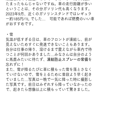
たまったもんじゃないですね。車の走行距離が多い
ということは、その分ガソリン代も高くなります。
2023年9月、近くのガソリンスタンドではレギュラ
ー約185円/1L でした…　可能であれば燃費のいい車
がおすすめです。
・雪
気温が低すぎる日は、車のフロントが凍結し、前が
見えないためすぐに発進できないこともあります。
自分は仕事の帰り、溶けるまで震えながら車内で待
つことが何回かありました…みなさんは自分のよう
に馬鹿みたいに待たず、
凍結防止スプレーの常備
を
忘れずに！
また、雪が降るたびに車に積もった雪を落とさなく
ていけないので、雪をとるために普段より早く起き
ていました…写真は一晩で一気に降った時に撮影し
た写真です。前日はみぞれすら降っていなかったの
で、起きたら想像以上に積もっていて驚きました。