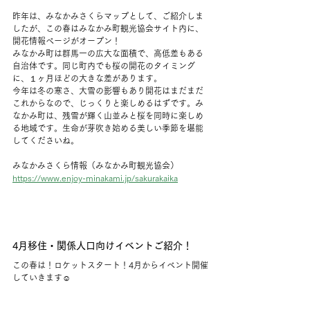
昨年は、みなかみさくらマップとして、ご紹介しま
したが、この春はみなかみ町観光協会サイト内に、
開花情報ページがオープン！
みなかみ町は群馬一の広大な面積で、高低差もある
自治体です。同じ町内でも桜の開花のタイミング
に、１ヶ月ほどの大きな差があります。
今年は冬の寒さ、大雪の影響もあり開花はまだまだ
これからなので、じっくりと楽しめるはずです。み
なかみ町は、残雪が輝く山並みと桜を同時に楽しめ
る地域です。生命が芽吹き始める美しい季節を堪能
してくださいね。
みなかみさくら情報（みなかみ町観光協会）
https://www.enjoy-minakami.jp/sakurakaika
4月移住・関係人口向けイベントご紹介！
この春は！ロケットスタート！4月からイベント開催
していきます☺️