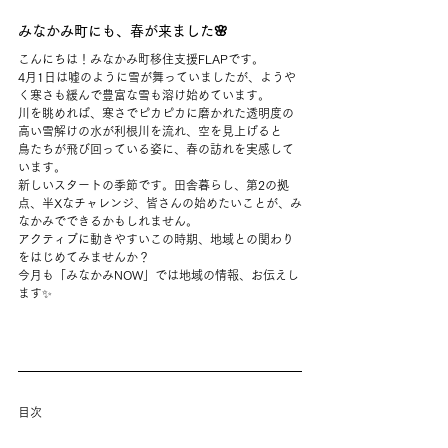
みなかみ町にも、春が来ました🌸
こんにちは！みなかみ町移住支援FLAPです。
4月1日は嘘のように雪が舞っていましたが、ようや
く寒さも緩んで豊富な雪も溶け始めています。
川を眺めれば、寒さでピカピカに磨かれた透明度の
高い雪解けの水が利根川を流れ、空を見上げると
鳥たちが飛び回っている姿に、春の訪れを実感して
います。
新しいスタートの季節です。田舎暮らし、第2の拠
点、半Xなチャレンジ、皆さんの始めたいことが、み
なかみでできるかもしれません。
アクティブに動きやすいこの時期、地域との関わり
をはじめてみませんか？
今月も「みなかみNOW」では地域の情報、お伝えし
ます✨
目次