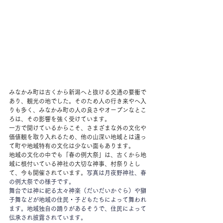
みなかみ町は古くから新潟へと抜ける交通の要衝で
あり、観光の地でした。そのため人の行き来やへ入
りも多く、みなかみ町の人の良さやオープンなとこ
ろは、その影響を強く受けています。
一方で開けているからこそ、さまざまな外の文化や
価値観を取り入れるため、他の山深い地域とは違っ
て町や地域特有の文化は少ない面もあります。
地域の文化の中でも「春の例大祭」は、古くから地
域に根付いている神社の大切な神事、村祭りとし
て、今も開催されています。
写真は月夜野神社、春
の例大祭での様子です。
舞台では神に祀る
太々神楽（だいだいかぐら）や獅
子舞などが地域の住民・子どもたちによって舞われ
ます。地域独自の踊りがあるそうで、住民によって
伝承され披露されています。