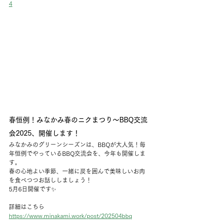
4
春恒例！みなかみ春のニクまつり～BBQ交流
会2025、開催します！
みなかみのグリーンシーズンは、BBQが大人気！毎
年恒例でやっているBBQ交流会を、今年も開催しま
す。
春の心地よい季節、一緒に炭を囲んで美味しいお肉
を食べつつお話ししましょう！
5月6日開催です✨
詳細はこちら
https://www.minakami.work/post/202504bbq