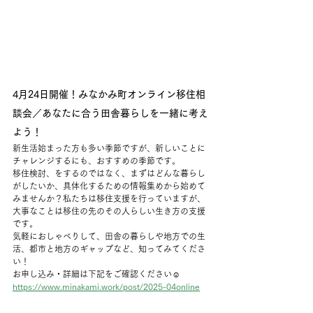
4月24日開催！みなかみ町オンライン移住相
談会／あなたに合う田舎暮らしを一緒に考え
よう！
新生活始まった方も多い季節ですが、新しいことに
チャレンジするにも、おすすめの季節です。
移住検討、をするのではなく、まずはどんな暮らし
がしたいか、具体化するための情報集めから始めて
みませんか？私たちは移住支援を行っていますが、
大事なことは移住の先のその人らしい生き方の支援
です。
気軽におしゃべりして、田舎の暮らしや地方での生
活、都市と地方のギャップなど、知ってみてくださ
い！
お申し込み・詳細は下記をご確認ください☺️
https://www.minakami.work/post/2025-04online