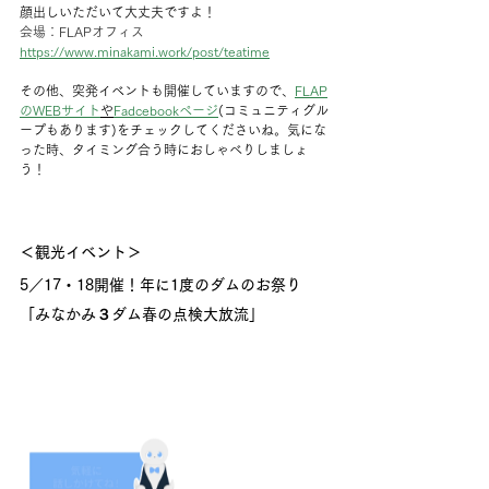
顔出しいただいて大丈夫ですよ！
会場：FLAPオフィス
https://www.minakami.work/post/teatime
その他、突発イベントも開催していますので、
FLAP
のWEBサイト
や
Fadcebookページ
(コミュニティグル
ープもあります)をチェックしてくださいね。気にな
った時、タイミング合う時におしゃべりしましょ
う！
＜観光イベント＞
5／17・18開催！年に1度のダムのお祭り
「みなかみ３ダム春の点検大放流」