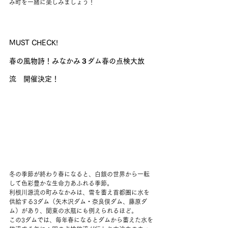
み町を一緒に楽しみましょう！
MUST CHECK!
春の風物詩！みなかみ３ダム春の点検大放
流　開催決定！
冬の季節が終わり春になると、白銀の世界から一転
して色彩豊かな生命力あふれる季節。
利根川源流の町みなかみは、雪を蓄え首都圏に水を
供給する3ダム（矢木沢ダム・奈良俣ダム、藤原ダ
ム）があり、関東の水瓶にも例えられるほど。
この3ダムでは、毎年春になるとダムから蓄えた水を