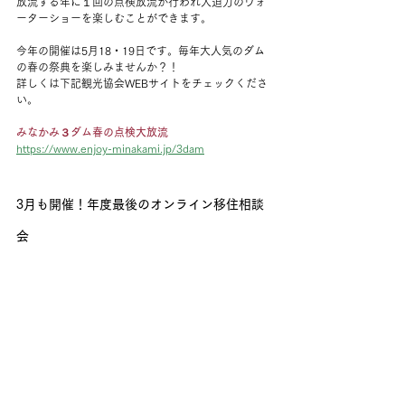
放流する年に１回の点検放流が行われ大迫力のウォ
ーターショーを楽しむことができます。
今年の開催は5月18・19日です。毎年大人気のダム
の春の祭典を楽しみませんか？！
詳しくは下記観光協会WEBサイトをチェックくださ
い。
みなかみ３ダム春の点検大放流
https://www.enjoy-minakami.jp/3dam
3月も開催！年度最後のオンライン移住相談
会