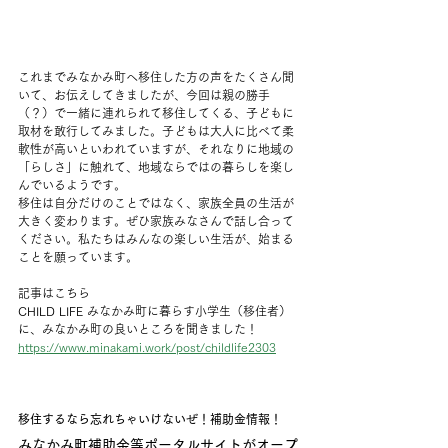
これまでみなかみ町へ移住した方の声をたくさん聞
いて、お伝えしてきましたが、今回は親の勝手
（？）で一緒に連れられて移住してくる、子どもに
取材を敢行してみました。子どもは大人に比べて柔
軟性が高いといわれていますが、それなりに地域の
「らしさ」に触れて、地域ならではの暮らしを楽し
んでいるようです。
移住は自分だけのことではなく、家族全員の生活が
大きく変わります。ぜひ家族みなさんで話し合って
ください。私たちはみんなの楽しい生活が、始まる
ことを願っています。
記事はこちら
CHILD LIFE みなかみ町に暮らす小学生（移住者）
に、みなかみ町の良いところを聞きました！
https://www.minakami.work/post/childlife2303
移住するなら忘れちゃいけないぜ！補助金情報！
みなかみ町補助金等ポータルサイトがオープ