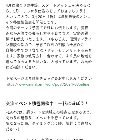
4月は始まりの季節。スタートダッシュを決めるな
ら、3月にしっかり仕込みをしておきましょう！
ということで、3月20日（祝）は年度最後のオンラ
イン移住相談会を開催します。
今回のテーマは子育てを軸にお伝えします。気軽に
みなかみ町での暮らし方や子育てなど、実際の親目
線でお伝えいたします。（もちろん、個別オンライ
ン相談会なので、子育て以外の相談も全然OK）
自然の中での子育てはメリットもデメリットもあり
ます。家族の教育方針に合わせて、より良い地域を
選んでもらえると良いな、と思っています。お気軽
にご相談ください。
下記ページより詳細チェック＆お申し込みください
https://www.minakami.work/post/2024-03online
交流イベント積極開催中！一緒に遊ぼう！
FLAPでは、超ライトな地域との接点となれるよう、
関わりの場作り、イベントを行っています。
気になった時、タイミング合う時、気軽にご参加く
ださい！