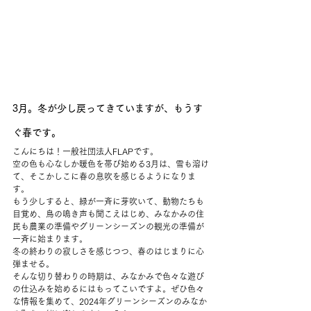
3月。冬が少し戻ってきていますが、もうす
ぐ春です。
こんにちは！一般社団法人FLAPです。
空の色も心なしか暖色を帯び始める3月は、雪も溶け
て、そこかしこに春の息吹を感じるようになりま
す。
もう少しすると、緑が一斉に芽吹いて、動物たちも
目覚め、鳥の鳴き声も聞こえはじめ、みなかみの住
民も農業の準備やグリーンシーズンの観光の準備が
一斉に始まります。
冬の終わりの寂しさを感じつつ、春のはじまりに心
弾ませる。
そんな切り替わりの時期は、みなかみで色々な遊び
の仕込みを始めるにはもってこいですよ。ぜひ色々
な情報を集めて、2024年グリーンシーズンのみなか