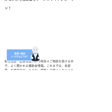
ン！
移住相談・起業相談、その他色々ご相談を受ける中
で、よく聞かれる補助金情報。これまでは、各部
署・各課単位だったのが、横断して調べられるよう
になりました！
どんな補助金があるかな？自分たちが使える補助金
は？そんな時はぜひ検索ください。
詳しくは下記より！
https://www.minakami.work/post/hojokinportal