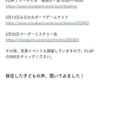
FLAPティータイム　毎週月・金15:00〜16:00 
https://www.minakami.work/post/teatime
3月13日みなかみボードゲームナイト
https://www.minakami.work/post/bgame202403
3月20日マーダーミステリー会
https://minakami.work/post/mdms202403
その他、突発イベントも開催していますので、FLAP
のSNSをチェックください。
移住した子どもの声、聞いてみました！