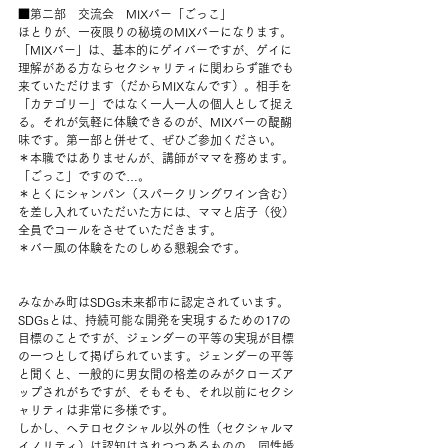
■第二部　交流会　MIXバー「ごっこ」
ほとりが、一夜限りの秘境のMIXバーになります。
「MIXバー」は、基本的にゲイバーですが、ゲイに
理解がある方ならセクシャリティに関わらず誰でも
来ていただけます（だからMIXなんです）。相手を
「カテゴリー」ではなく一人一人の個人として捉え
る。それが気軽に体験できるのが、MIXバーの醍醐
味です。第一部と併せて、ぜひご参加ください。
＊本職ではありませんが、講師がママを務めます。
「ごっこ」ですので…。
＊とくにシャンパン（スパークリングワイン含む）
を差し入れていただいた方には、ママと店子（役）
全員でコールをさせていただきます。
＊バー風の体験をたのしめる懇親会です。
みなかみ町はSDGs未来都市に認定されています。
SDGsとは、持続可能な開発を実現するための17の
目標のことですが、ジェンダーの平等の実現が目標
の一つとして掲げられています。ジェンダーの平等
と聞くと、一般的に男女間の格差のみがクローズア
ップされがちですが、そもそも、それ以前にセクシ
ャリティは非常に多様です。
しかし、ヘテロセクシャル以外の性（セクシャルマ
イノリティ）は認知はされつつあるものの、同性婚