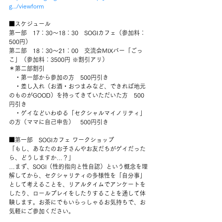
g.../viewform
■スケジュール
第一部　17：30～18：30　SOGIカフェ（参加料：
500円）
第二部　18：30～21：00　交流会MIXバー「ごっ
こ」（参加料：3500円 ※割引アリ）
＊第二部割引
　・第一部から参加の方　500円引き
　・差し入れ（お酒・おつまみなど、できれば地元
のものがGOOD）を持ってきていただいた方　500
円引き
　・ゲイなどいわゆる「セクシャルマイノリティ」
の方（ママに自己申告）　500円引き
■第一部　SOGIカフェ ワークショップ
「もし、あなたのお子さんやお友だちがゲイだった
ら、どうしますか…？」
…まず、SOGI（性的指向と性自認）という概念を理
解してから、セクシャリティの多様性を「自分事」
として考えることを、リアルタイムでアンケートを
したり、ロールプレイをしたりすることを通して体
験します。お茶にでもいらっしゃるお気持ちで、お
気軽にご参加ください。