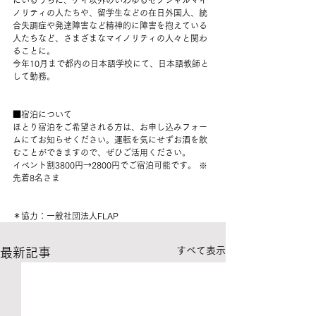
にいるうちに、ゲイ以外のいわゆるセクシャルマイ
ノリティの人たちや、留学生などの在日外国人、統
合失調症や発達障害など精神的に障害を抱えている
人たちなど、さまざまなマイノリティの人々と関わ
ることに。
今年10月まで都内の日本語学校にて、日本語教師と
して勤務。
■宿泊について
ほとり宿泊をご希望される方は、お申し込みフォー
ムにてお知らせください。運転を気にせずお酒を飲
むことができますので、ぜひご活用ください。
イベント割3800円→2800円でご宿泊可能です。 ※
先着8名さま
＊協力：一般社団法人FLAP 
すべて表示
最新記事