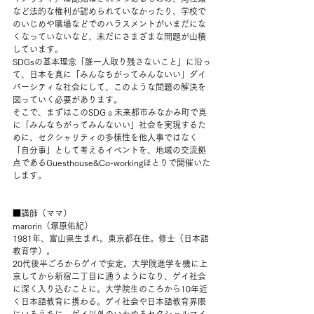
など法的な権利が認められていなかったり、学校で
のいじめや職場などでのハラスメントがいまだにな
くなっていないなど、未だにさまざまな問題が山積
しています。
SDGsの基本理念「誰一人取り残さないこと」に沿っ
て、日本を真に「みんなちがってみんないい」ダイ
バーシティな社会にして、このような問題の解決を
図っていく必要があります。
そこで、まずはこのSDGｓ未来都市みなかみ町で真
に「みんなちがってみんないい」社会を実現するた
めに、セクシャリティの多様性を他人事ではなく
「自分事」として考えるイベントを、地域の交流拠
点であるGuesthouse&Co-workingほとりで開催いた
します。
■講師（ママ）
marorin（塚原佑紀）
1981年、富山県生まれ。東京都在住。修士（日本語
教育学）。
20代後半ごろからゲイで安定。大学院進学を機に上
京してから新宿二丁目に通うようになり、ゲイ社会
に深く入り込むことに。大学院生のころから10年近
く日本語教育に携わる。ゲイ社会や日本語教育界隈