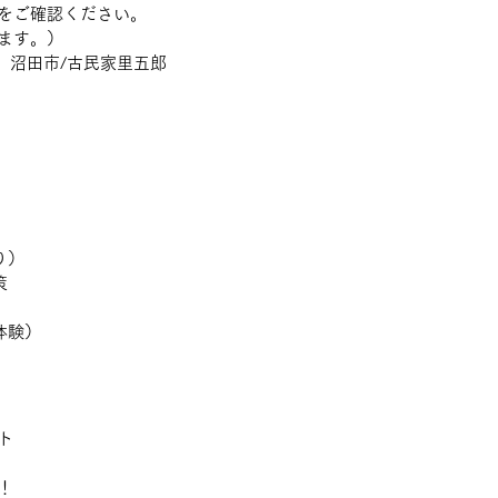
をご確認ください。
ます。）
　沼田市/古民家里五郎
り）
策
体験）
ト
！