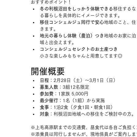
おすすめポイント！
冬の利根沼田をしっかり体験できる
移住するな
る暮らしを具体的にイメージできます。
移住コンシェルジュ同行で安心
地域のこと、住
きます。
地元の暮らし体験（農泊）つき
地域のお家に泊
域と出会えます。
コンシェルジュセレクトのお土産つき
小さな楽しみもちゃんと用意してます◎
開催概要
日程
：2月28日（土）〜3月1日（日）
募集人数
：3組12名限定
参加費
：1家族 5,000円
最少催行
：1名（1組）から実施
食事
：1泊2食（夕食1回・朝食1回）
対象
：利根沼田地域への移住をご検討中の方。
※上毛高原駅までの交通費、昼食代は各自ご負担く
※添乗員は同行しませんが、現地係員がご案内しま