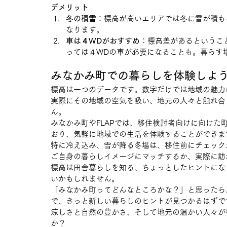
デメリット
冬の積雪
：標高が高いエリアでは冬に雪が積も
なります。
車は４WDがおすすめ
：標高差があるというこ
っては４WDの車が必要になることも。暮らす
みなかみ町での暮らしを体験しよ
標高は一つのデータです。数字だけでは地域の魅力
実際にその地域の空気を吸い、地元の人々と触れ合
ん。
みなかみ町やFLAPでは、移住検討者向けに向け
おり、気軽に地域での生活を体験することができま
特に冷え込み、雪が降る冬場は、移住前にチェック
ご自身の暮らしイメージにマッチするか、実際に訪
標高は田舎暮らしを知る、ちょっとしたヒントにな
いかもしれません。
「みなかみ町ってどんなところかな？」と思ったら
で、きっと新しい暮らしのヒントが見つかるはずで
涼しさと自然の豊かさ、そして地元の温かい人々が
か？