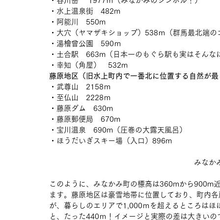
・谷川岳 　1977ｍ（みなかみのシンボル！）
・水上温泉街　482m
・阿能川　550m
・大穴（ヤマザキショップ）538ｍ（群馬最北端の
・湯檜曾公園　590ｍ
・土合駅　663m（日本一のもぐら駅も実はそんな
・幸知（角屋）　532m
藤原地区（旧水上町内で一番北に位置する自然が最
・武尊山　2158ｍ
・至仏山　2228ｍ
・藤原ダム　630m
・藤原郵便局　670m
・宝川温泉　690m（圧巻の大露天風呂）
・ほうだいぎスキー場（入口）896m
みなか
このように、みなかみ町の標高は360mから900
ます。藤原地区は豪雪地帯に位置しており、町内各
が、暮らしのエリアで1,000ｍを超えるところは
と、たった440ｍ！イメージと実際の差は大きい