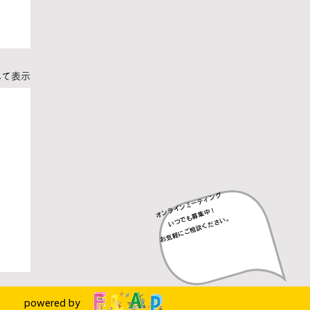
べて表示
オンラインミーティング
​いつでも募集中！
​お気軽にご相談ください。
powered by