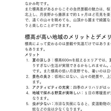
なかみ町です。
また標高差があるからこその自然景観の魅力は、桜
北上し、月夜野から藤原まで約１ヶ月ほど花見を楽
で、遠くの山々を眺めても、山頂から麓まで綺麗な
りと楽しむことができます。
標高が高い地域のメリットとデメ
標高によって変わるのは景観や気温だけではありま
もあります。
メリット
夏の涼しさ
：標高600mを超えるエリアでは
りすぎない生活が実現できるかもしれません。
です。また標高の低い月夜野でも、暑いのは日
景色の良さ
：低地にはない、山々の絶景や、上
ます。
アクティビティの充実
：四季のメリハリがはっ
地域で採れる野菜が美味しい
：１日の寒暖差が
なります。
虫が少ない：
冷涼な気候になると、変温動物の
蚊などの虫は少なくなります。