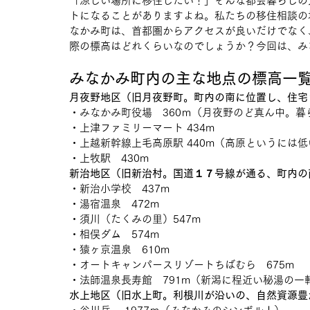
「涼しい場所に移住したい！」そんな都会暮らしの
トになることがありますよね。私たちの移住相談の
なかみ町は、首都圏からアクセスが良いだけでなく
際の標高はどれくらいなのでしょうか？今回は、み
みなかみ町内の主な地点の標高一
月夜野地区（旧月夜野町。町内の南に位置し、住宅
・みなかみ町役場　360ｍ（月夜野のど真ん中。
・上津ファミリーマート 434m
・上越新幹線上毛高原駅 440m（高原というには
・上牧駅　430m
新治地区（旧新治村。国道１７号線が通る、町内の
・新治小学校　437m
・湯宿温泉　472m
・須川（たくみの里）547m
・相俣ダム　574m　
・猿ヶ京温泉　610m
・オートキャンパースリゾートちばむら　675m
・法師温泉長寿館　791m（新潟に程近い秘湯の一
水上地区（旧水上町。利根川が沿いの、自然資源豊