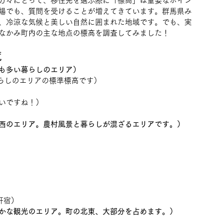
方々にとって、移住先を選ぶ際に「標高」は重要なポイン
場でも、質問を受けることが増えてきています。群馬県み
、冷涼な気候と美しい自然に囲まれた地域です。でも、実
なかみ町内の主な地点の標高を調査してみました！
覧
も多い暮らしのエリア）
暮らしのエリアの標準標高です）
低いですね！）
西のエリア。農村風景と暮らしが混ざるエリアです。）
軒宿）
かな観光のエリア。町の北東、大部分を占めます。）