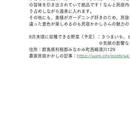
の旨味を引き出されていて絶品です！なんと民宿内
り占めしながら温泉に入れます。
その他にも、奥様がガーデニング好きのため、民宿
違った景色が楽しめるのも民宿かかしさんの魅力の
9月末頃に収穫できる野菜（予定）：さつまいも、
						※気候
住所：群馬県利根郡みなかみ町西峰須川129
農家民宿かかしの記事：
https://warp.city/posts