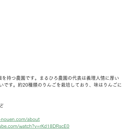
畑を持つ農園です。まるひろ農園の代表は義理人情に厚い
いです。約20種類のりんごを栽培しており、味はりんごに
ど
）
o-nouen.com/about
tube.com/watch?v=rKd18DRscE0