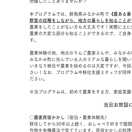
想像したことありませんか？
本プログラムでは、群馬県みなかみ町で
《農ある暮
野菜の収穫をしながら、地方の暮らしを知ることが
農業をしたことがない方も大丈夫です！実際に土に
農業の大変な部分も知ることができるので、ご自身
す。
農業体験の他、地元のりんご農家さんや、みなかみ
みなかみ町に住んでいる人のリアルな暮らしを聞い
いきなり移住や農業を始めるのは大変ですが、今回
さい！なお、プログラム中移住支援スタッフが同伴
ださい。
※当プログラムは、初めて農業をする方、家庭菜園
当日お世話
〇
農家民宿かかし
（宿泊・農業体験先）
移住してから30年以上続く、おしゃべり好きで面
作物を有機農法で育てています。民宿かかしの料理