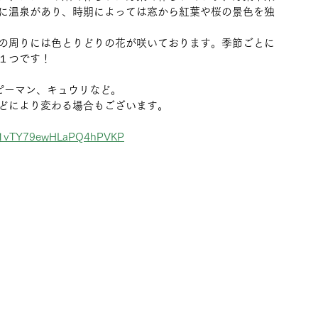
に温泉があり、時期によっては窓から紅葉や桜の景色を独
の周りには色とりどりの花が咲いております。季節ごとに
１つです！
ピーマン、キュウリなど。　
の影響などにより変わる場合もございます。
/wk1vTY79ewHLaPQ4hPVKP