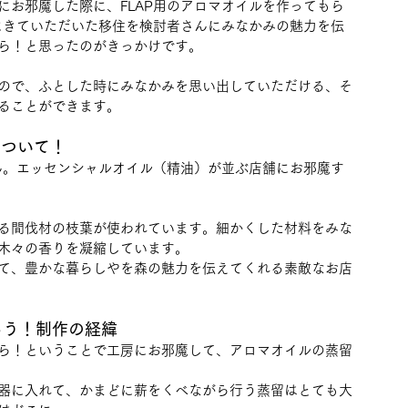
舗にお邪魔した際に、FLAP用のアロマオイルを作ってもら
Pにきていただいた移住を検討者さんにみなかみの魅力を伝
ら！と思ったのがきっかけです。
ので、ふとした時にみなかみを思い出していただける、そ
ることができます。
について！
さん。エッセンシャルオイル（精油）が並ぶ店舗にお邪魔す
る間伐材の枝葉が使われています。細かくした材料をみな
木々の香りを凝縮しています。
て、豊かな暮らしやを森の魅力を伝えてくれる素敵なお店
ろう！制作の経緯
ら！ということで工房にお邪魔して、アロマオイルの蒸留
器に入れて、かまどに薪をくべながら行う蒸留はとても大