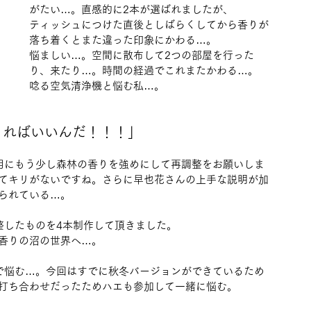
がたい…。直感的に2本が選ばれましたが、
ティッシュにつけた直後としばらくしてから香りが
落ち着くとまた違った印象にかわる…。
悩ましい…。空間に散布して2つの部屋を行った
り、来たり…。時間の経過でこれまたかわる…。
唸る空気清浄機と悩む私…。
くればいいんだ！！！」
用にもう少し森林の香りを強めにして再調整をお願いしま
てキリがないですね。さらに早也花さんの上手な説明が加
られている…。
整したものを4本制作して頂きました。
そ香りの沼の世界へ…。
で悩む…。今回はすでに秋冬バージョンができているため
打ち合わせだったためハエも参加して一緒に悩む。