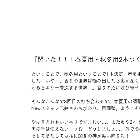
「閃いた！！！春夏用・秋冬用2本つ
ということで、秋冬用ということで1本決定、春夏
した。いやー、香りの世界は悩み出したら奥が深く
わるとより一層深まる世界…。香りの沼に呼び寄せ
そんなこんなで3回目の打ち合わせで、春夏用の調
Newスタッフ元井さんも加わり、再調整。ようこ
やはりどれもいい香りで悩ましい…。またもや2本
奥の手は使えない。うむーどうしましょ…。外での
そしてまたしても私に閃きの神が舞い降りた！