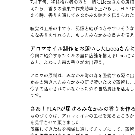
7月下旬、移住検討者の方と一緒にLiccaさんの店
えたら、香りの効果で作業効率も上がるし、FLA
える時、香りを通してみなかみの魅力を伝えられた
嗅覚は五感の中でも、記憶と結びつきやすいそうな
んな香りを作れると、もっとみなかみの良さを伝え
アロマオイル制作をお願いしたLiccaさん
今回ご紹介するたくみの里に店舗を構えるLicca
ると、ふわっと森の香りがお出迎え。
アロマの原料は、みなかみ町の森を整備する際に出
かみの湧き水とみなかみの薪で焚いた火で蒸留し、
今まで活かされていなかった森の自然資源を活用し
です。
さあ！FLAPが届けるみなかみの香りを作
ものづくりは、アロマオイルの工程を知るところか
を見学させて頂きました！
伐採してきた枝を機械に通してチップにして、蒸留