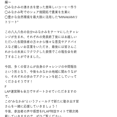
編〜
◯みなかみの湧き水を使った美味しいコーヒー作り
◯みなかみ町でのシェア畑開拓で農業を生業に
◯豊かな自然環境を最大限に活用した”MINAKAMIリ
トリート”
この八人八色の自分×みなかみをテーマにしたチャレ
ンジが生まれ、それぞれの発表終了後にはお越しい
ただいた各関係者の方々から様々な意見やアドバイ
スなど嬉しいお言葉をいただき、最後には皆さんこ
れからの未来にワクワクした表情でこの報告会を終
了することができました。
今回、多くの皆さんが自身のチャレンジの中間報告
という形となり、今後もみなかみ地域に関わりなが
ら、それぞれの歩みでアクションを起こしていって
くださるそうです！
F
LAP運営陣も全力でサポートさせていただきますの
で、
この”みなかみ”というフィールドで新たに動き出す皆
さんを一緒に応援していきましょう！
今後、参加者の声や感想をFLAP特設サイトで順次掲
載していきますので、ぜひご覧ください。