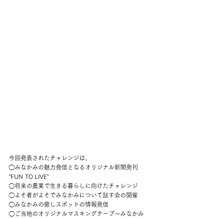
今回発表されたチャレンジは、
◯みなかみの魅力発信となるオリジナル新聞発刊 
"FUN TO LIVE"
◯将来の農業で生きる暮らしに向けたチャレンジ
◯よそ者がよそでみなかみについて話す会の開催
◯みなかみの癒しスポットの情報発信
◯ご当地のオリジナルマスキングテープ〜みなかみ