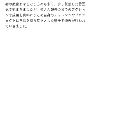
初の顔合わせとなる方々も多く、少し緊張した雰囲
気で始まりましたが、皆さん報告会までのアクショ
ンや成果を資料にまとめ自身のチャレンジやプロジ
ェクトに自信を持ち堂々とした様子で発表が行われ
ていきました。