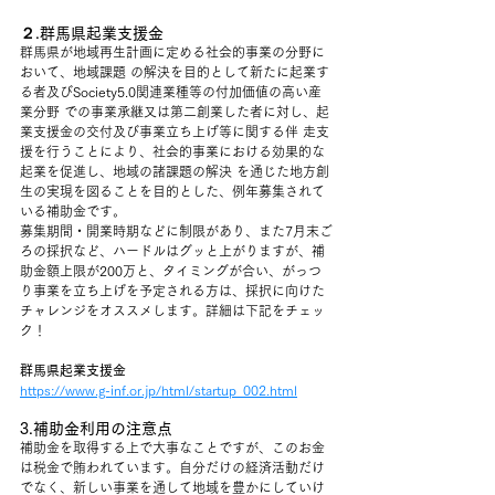
２.群馬県起業支援金
群馬県が地域再生計画に定める社会的事業の分野に
おいて、地域課題 の解決を目的として新たに起業す
る者及びSociety5.0関連業種等の付加価値の高い産
業分野 での事業承継又は第二創業した者に対し、起
業支援金の交付及び事業立ち上げ等に関する伴 走支
援を行うことにより、社会的事業における効果的な
起業を促進し、地域の諸課題の解決 を通じた地方創
生の実現を図ることを目的とした、例年募集されて
いる補助金です。
募集期間・開業時期などに制限があり、また7月末ご
ろの採択など、ハードルはグッと上がりますが、補
助金額上限が200万と、タイミングが合い、がっつ
り事業を立ち上げを予定される方は、採択に向けた
チャレンジをオススメします。詳細は下記をチェッ
ク！
群馬県起業支援金
https://www.g-inf.or.jp/html/startup_002.html
3.補助金利用の注意点
補助金を取得する上で大事なことですが、このお金
は税金で賄われています。自分だけの経済活動だけ
でなく、新しい事業を通して地域を豊かにしていけ