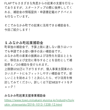
FLAPでもさまざまな角度からの起業の支援を行なっ
ておりますが、スタートアップの際に後押ししてく
れる、補助金の情報提供・申請書記載のアドバイス
も行なっています。
そこでみなかみ町での起業に活用できる補助金を、
今回ご紹介します！
１.みなかみ町起業補助金
町単独の補助金で、予算上限に達しない限りはいつ
でも申請できる使い勝手の良い補助金です。
みなかみ町の産業の振興および活性化を図るととも
に、移住および定住に寄与することを目的として補
助率１／2の補助を受けられます。
上限額は50万に下がりますが、個人事業主開業の小
さいスタートにもフィットしやすい補助金です。新
しいことを始めよう！と決心したら、ぜひ活用を検
討してみてください。詳しくは下記WEBサイトをチ
ェック！
みなかみ町起業支援事業補助金
https://www.town.minakami.gunma.jp/industry/hojy
okin_shienseido/2016-1013-1338-12.html