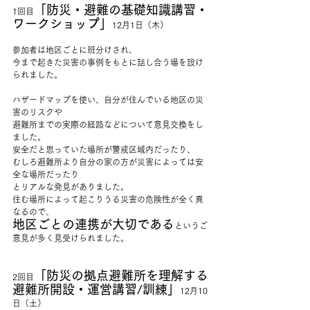
「防災・避難の基礎知識講習・
1回目
ワークショップ」
12月1日（木）
参加者は地区ごとに班分けされ、
今まで起きた災害の事例をもとに話し合う場を設け
られました。
ハザードマップを使い、自分が住んでいる地区の災
害のリスクや
避難所までの実際の経路などについて意見交換をし
ました。
安全だと思っていた場所が警戒区域内だったり、
むしろ避難所より自分の家の方が災害によっては安
全な場所だったり
とリアルな発見がありました。
住む場所によって起こりうる災害の危険性が全く異
なるので、
地区ごとの連携が大切である
というご
意見が多く見受けられました。
「防災の拠点避難所を理解する
2回目
避難所開設・運営講習/訓練」
12月10
日（土）