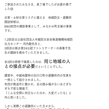
ご参加されたみなさま、長丁場でしたがお疲れ様で
した😌
水害・土砂災害リスクに備える　地域防災・避難所
開設研修は、
B&G財団の補助事業として、みなかみ町主催の事業
です。
1,2回目は公益社団法人中越防災安全推進機構地域防
災力センター 河内毅先生と、
3回目は風水害24公認ファシリテーターの森峯子先
生が講師を務めていただきました。
同じ地域の人
全3回の研修で痛感したのは、
との接点が必要
だということでした。
講習中、中越地震時の旧川口町の避難所内の写真を
一例として紹介されました。
布団が無造作に敷かれ、足の踏み場がないほどぎち
ぎちで密な環境で、
「こんな空間に何日もいたのか、大変だったな」と
内心思いました。
しかし実際この避難所にいた方々から、