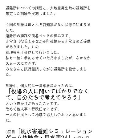
避難所についての講習と、大地震発生時の避難所を
想定した訓練を実施しました。
今回の訓練はほとんど前知識がない状態で始まりま
した。
避難所の経路や簡易ベッドの組み立て、
非常食（役場とみなかみ町社協から非常食のご提供
がありました。）の
調理等を手分けして行いました。
私も一緒に参加させていただきましたが、なかなか
スムーズにできず、
みなさんと試行錯誤しながら避難所を設営しまし
た。
訓練中、個人的に一番印象深かったのは、
「役場の人に聞いてばかりでなく
て、自分たちで考えてやろう」
という声かけがあったことです。
改めて他人事・行政任せにせず、
一人の住民として地域で協力し合おうと思いまし
た。
「風水害避難シミュレーション
3回目
ゲーム体験会・風水害24」