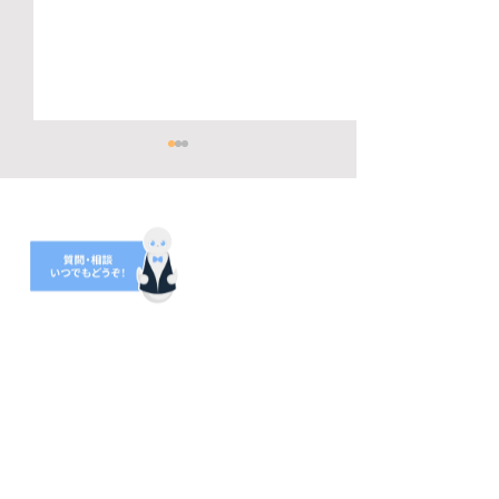
7月22日（水）開催！み
「みなかみで暮
なかみ町オンライン移
い！」家探しの
住・田舎暮らし相談会｜
める、暮らしの
「理想の暮らし」を一緒
グフォームを立
に考えましょう！
した！＜調査 ：