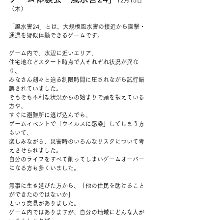
12月15日
（木）
「風水害24」とは、大規模風水害の接近から直撃・
通過を疑似体験できるゲームです。
ゲーム内で、水辺に近いエリア、
住宅地などスタート時点で人それぞれ状況が異な
り、
みなさん刻々と迫る制限時間に圧されながら試行錯
誤されていました。
そもそも不利な状況からの始まりで頭を抱えている
方や、
すぐに避難所に逃げ込んでも、
ゲームイベントで「ウイルスに感染」してしまう方
もいて、
楽しみながら、災害時のいろんなリスクについて考
えさせられました。
自分のライフをすべて削ってしまいゲームオーバー
になる方も多くいました。
無事に生き延びた方から、「他の住民を助けること
ができたのではないか」
という意見がありました。
ゲーム内ではありますが、自分の地域にどんな人が