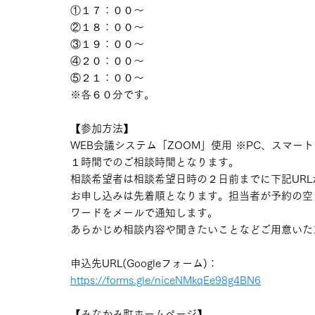
①１７：００〜 
②１８：００〜 
③１９：００〜 
④２０：００〜 
⑤２１：００〜
※各６０分です。
【参加方法】
WEB会議システム「ZOOM」使用 ※PC、スマ
１時間でのご相談時間となります。
相談希望者は相談希望日時の２日前までに下記UR
お申し込みは先着順となります。担当者が予約の空き
ワードをメールで通知します。
あらかじめ相談内容や聞きたいことなどご用意いた
申込先URL(Googleフォーム)： 
https://forms.gle/niceNMkqEe98g4BN6
【みなかみ町ホームページ】