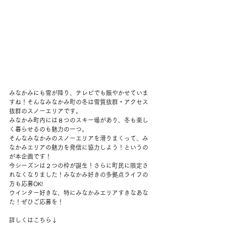
みなかみにも雪が降り、テレビでも賑やかせていま
すね！そんなみなかみ町の冬は雪質抜群・アクセス
抜群のスノーエリアです。
みなかみ町内には８つのスキー場があり、冬も楽し
く暮らせるのも魅力の一つ。
そんなみなかみのスノーエリアを滑りまくって、み
なかみエリアの魅力を発信に協力しよう！というの
が本企画です！
今シーズンは２つの枠が誕生！さらに町民に限定さ
れなくなりました！みなかみ好きの多拠点ライフの
方も応募OK!
ウインター好きな、特にみなかみエリアすきなあな
た！ぜひご応募を！
詳しくはこちら↓