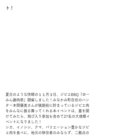
ト！
夏日のような快晴の１１月３日、ジビエBBQ「ゆー
みん謝肉祭」開催しました！みなかみ町在住のハン
ター本間優美さんが猟期前に貯まっているジビエ肉
をみんなに振る舞ってくれる本イベントは、蓋を開
けてみたら、飛び入り参加も含めて27名の大規模イ
ベントになりました！
シカ、イノシシ、クマ、バリエーション豊かなジビ
エ肉を食べに、地元の移住者のみならず、二拠点の