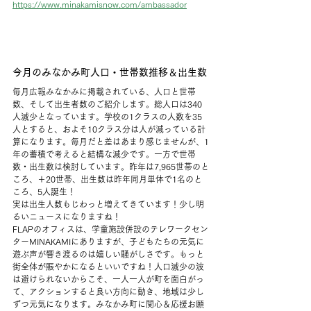
https://www.minakamisnow.com/ambassador
今月のみなかみ町人口・世帯数推移＆出生数
毎月広報みなかみに掲載されている、人口と世帯
数、そして出生者数のご紹介します。総人口は340
人減少となっています。学校の1クラスの人数を35
人とすると、およそ10クラス分は人が減っている計
算になります。毎月だと差はあまり感じませんが、1
年の蓄積で考えると結構な減少です。一方で世帯
数・出生数は検討しています。昨年は7,965世帯のと
ころ、＋20世帯、出生数は昨年同月単体で1名のと
ころ、5人誕生！
実は出生人数もじわっと増えてきています！少し明
るいニュースになりますね！
FLAPのオフィスは、学童施設併設のテレワークセン
ターMINAKAMIにありますが、子どもたちの元気に
遊ぶ声が響き渡るのは嬉しい騒がしさです。もっと
街全体が賑やかになるといいですね！人口減少の波
は避けられないからこそ、一人一人が町を面白がっ
て、アクションすると良い方向に動き、地域は少し
ずつ元気になります。みなかみ町に関心＆応援お願