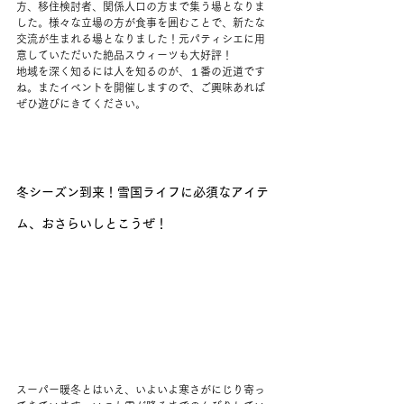
方、移住検討者、関係人口の方まで集う場となりま
した。様々な立場の方が食事を囲むことで、新たな
交流が生まれる場となりました！元パティシエに用
意していただいた絶品スウィーツも大好評！
地域を深く知るには人を知るのが、１番の近道です
ね。またイベントを開催しますので、ご興味あれば
ぜひ遊びにきてください。
冬シーズン到来！雪国ライフに必須なアイテ
ム、おさらいしとこうぜ！
スーパー暖冬とはいえ、いよいよ寒さがにじり寄っ