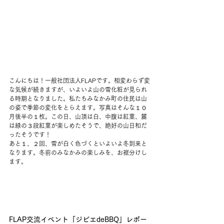
こんにちは！一般社団法人FLAPです。相変わらず変
な気候が続きますが、いよいよ山の雪化粧が見られ
る時期となりました。私たちみなかみ町の住民は山
の姿で季節の変化をとらえます。写真はそんな１０
月後半の１枚。この日、山頂は白、中腹は紅葉、麓
は緑の３段紅葉が楽しめたそうで、絶好の山日和だ
ったそうです！
あと１、２回、雪が白く色づくといよいよ冬到来と
なります。冬前のみなかみの楽しみを、お裾分けし
ます。
FLAP交流イベント「ジビエdeBBQ」レポー