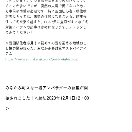
てきています。いつも雪が降るまでのんびりしてい
ることが多いですが、突然の大雪で慌てないために
も事前の準備が必要です！特に雪国初心者・移住検
討者にとっては、未知の体験になることも。昨年移
住して冬を乗り越えた、FLAP元井夏海がまとめて冬
対策アイテムの記事は参考になります。チェックし
てみてください！
＜雪国移住者必見！＞初めての雪を迎える地域おこ
し協力隊が買った、みなかみ冬対策マストバイアイ
テム
https://www.minakami.work/post/winterblog
みなかみ町スキー場アンバサダーの募集が開
始されました！＜締切2023年12月1日12：00
＞