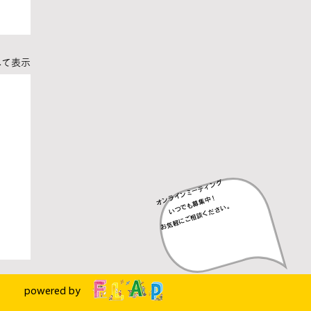
べて表示
オンラインミーティング
​いつでも募集中！
​お気軽にご相談ください。
powered by