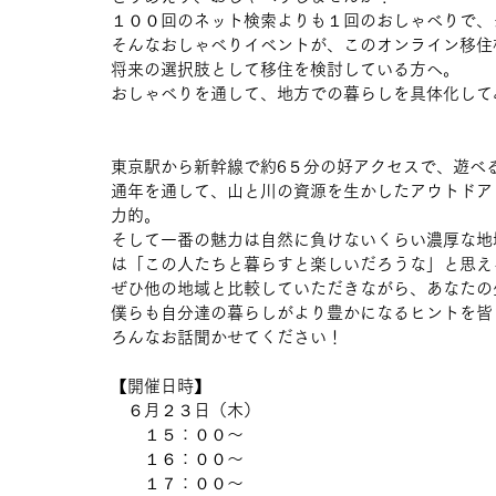
１００回のネット検索よりも１回のおしゃべりで、
そんなおしゃべりイベントが、このオンライン移住
将来の選択肢として移住を検討している方へ。
おしゃべりを通して、地方での暮らしを具体化して
東京駅から新幹線で約6５分の好アクセスで、遊べ
通年を通して、山と川の資源を生かしたアウトドア
力的。
そして一番の魅力は自然に負けないくらい濃厚な地
は「この人たちと暮らすと楽しいだろうな」と思え
ぜひ他の地域と比較していただきながら、あなたの
僕らも自分達の暮らしがより豊かになるヒントを皆
ろんなお話聞かせてください！
【開催日時】
　６月２３日（木）
　　１５：００〜
　　１６：００〜
　　１７：００〜