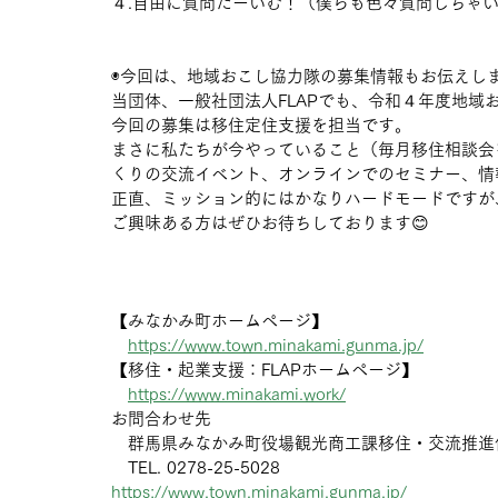
４.自由に質問たーいむ！（僕らも色々質問しちゃ
◉今回は、地域おこし協力隊の募集情報もお伝えし
当団体、一般社団法人FLAPでも、令和４年度地域
今回の募集は移住定住支援を担当です。
まさに私たちが今やっていること（毎月移住相談会
くりの交流イベント、オンラインでのセミナー、情
正直、ミッション的にはかなりハードモードですが
ご興味ある方はぜひお待ちしております😊
【みなかみ町ホームページ】
https://www.town.minakami.gunma.jp/
【移住・起業支援：FLAPホームページ】
https://www.minakami.work/
お問合わせ先
　群馬県みなかみ町役場観光商工課移住・交流推進
　TEL. 0278-25-5028
https://www.town.minakami.gunma.jp/