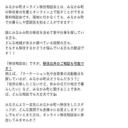
みなかみ町オンライン移住相談会とは、みなかみ町
の移住者の先輩とオンライン上で話すことができる
無料相談会です。現地に行かなくても、みなかみ町
での暮らしや雰囲気を知ることができます！
既にみなかみ町の移住を決めて家や仕事を探してい
る方も、
どんな地域があるか調べている段階の方も、
そもそも移住するかどうか悩んでいる方も大歓迎で
す！！
「移住相談会」ですが、
移住以外のご相談も可能で
す！
例えば、「ワーケーション先や自営業の活動拠点を
探しているが、みなかみ町はどうなんだろう？」
「住所は移したくないけど、休みの日だけ地方で暮
らしたい」など、みなかみ町に関することであれ
ば、どんな相談でも大丈夫です👍
みなさんより一足先にみなかみ町へ移住をしたスタ
ッフが、どんな質問でも赤裸々にお答えします！少
しでもピンときた方は、オンライン移住相談会に参
加してみませんか？