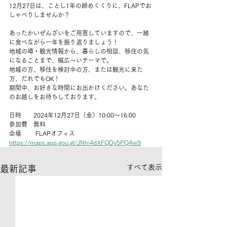
12月27日は、ことし1年の締めくくりに、FLAPでお
しゃべりしませんか？
あったかいぜんざいをご用意していますので、一緒
に食べながら一年を振り返りましょう！
地域の噂・観光情報から、暮らしの相談、移住の気
になることまで、幅広〜いテーマで。
地域の方、移住を検討中の方、または観光に来た
方、だれでもOK！
期間中、お好きな時間にお出かけください。あなた
のお越しをお待ちしております。
日時  　 2024年12月27日（金）10:00〜16:00
参加費　無料　
会場  　  FLAPオフィス　
https://maps.app.goo.gl/JNhj4dXFQDy5PQAw9
すべて表示
最新記事