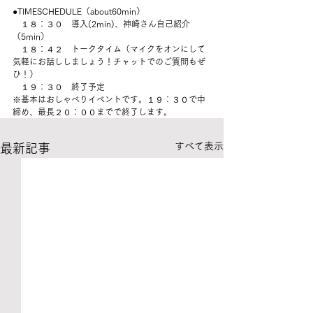
●TIMESCHEDULE（about60min）
　１８：３０　導入(2min)、神崎さん自己紹介
（5min）
　１８：４２　トークタイム（マイクをオンにして
気軽にお話ししましょう！チャットでのご質問もぜ
ひ！）
　１９：３０　終了予定
※基本はおしゃべりイベントです。１９：３０で中
締め、最長２０：００までで終了します。
すべて表示
最新記事