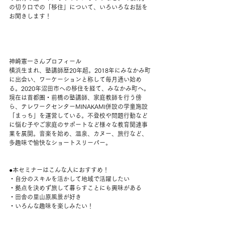
の切り口での「移住」について、いろいろなお話を
お聞きします！
神崎憲一さんプロフィール
横浜生まれ、塾講師歴20年超。2018年にみなかみ町
に出会い、ワーケーションと称して毎月通い始め
る。2020年沼田市への移住を経て、みなかみ町へ。
現在は首都圏・前橋の塾講師、家庭教師を行う傍
ら、テレワークセンターMINAKAMI併設の学童施設
「まっち」を運営している。不登校や問題行動など
に悩む子やご家庭のサポートなど様々な教育関連事
業を展開。音楽を始め、温泉、カヌー、旅行など、
多趣味で愉快なショートスリーパー。
●本セミナーはこんな人におすすめ！
・自分のスキルを活かして地域で活躍したい
・拠点を決めず旅して暮らすことにも興味がある
・田舎の里山原風景が好き
・いろんな趣味を楽しみたい！