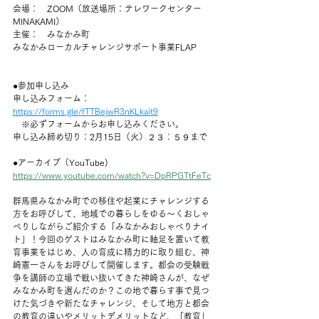
会場：　ZOOM（放送場所：テレワークセンター
MINAKAMI）
主催：　みなかみ町
みなかみローカルチャレンジサポート事業FLAP
●参加申し込み
申し込みフォーム：
https://forms.gle/fTTBejwR3nKLkait9
　※必ずフォームからお申し込みください。
申し込み締め切り：2月15日（火）２３：５９まで
●アーカイブ（YouTube)
https://www.youtube.com/watch?v=DpRPGTtFeTc
群馬県みなかみ町での移住や起業にチャレンジする
方をお呼びして、地域での暮らしをゆる～くおしゃ
べりしながらご紹介する「みなかみおしゃべりナイ
ト」！今回のゲストはみなかみ町に軸足を置いて教
育事業をはじめ、人の育成に精力的に取り組む、神
崎憲一さんをお呼びして開催します。都会の受験戦
争を講師の立場で戦い抜いてきた神崎さんが、なぜ
みなかみ町を選んだのか？この地で暮らす事で見つ
けた気づきや新たなチャレンジ、そして地方と都会
の教育の違いやメリットデメリットなど、「教育」