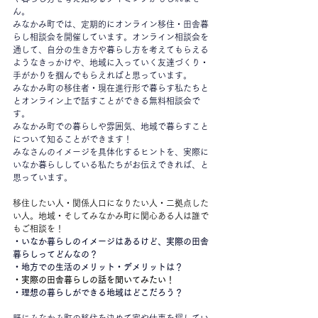
ん。
みなかみ町では、定期的にオンライン移住・田舎暮
らし相談会を開催しています。オンライン相談会を
通して、自分の生き方や暮らし方を考えてもらえる
ようなきっかけや、地域に入っていく友達づくり・
手がかりを掴んでもらえればと思っています。
みなかみ町の移住者・現在進行形で暮らす私たちと
とオンライン上で話すことができる無料相談会で
す。
みなかみ町での暮らしや雰囲気、地域で暮らすこと
について知ることができます！
みなさんのイメージを具体化するヒントを、実際に
いなか暮らししている私たちがお伝えできれば、と
思っています。
移住したい人・関係人口になりたい人・二拠点した
い人。地域・そしてみなかみ町に関心ある人は誰で
もご相談を！
・いなか暮らしのイメージはあるけど、実際の田舎
暮らしってどんなの？
・地方での生活のメリット・デメリットは？
・実際の田舎暮らしの話を聞いてみたい！
・理想の暮らしができる地域はどこだろう？