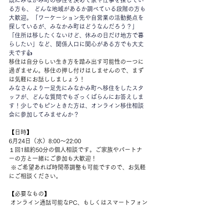
既にみなかみ町の移住を決めて家や仕事を探してい
る方も、 どんな地域があるか調べている段階の方も
大歓迎。「ワーケーション先や自営業の活動拠点を
探しているが、みなかみ町はどうなんだろう？」 
「住所は移したくないけど、休みの日だけ地方で暮
らしたい」など、関係人口に関心がある方でも大丈
夫です👍
移住は自分らしい生き方を踏み出す可能性の一つに
過ぎません。移住の押し付けはしませんので、まず
は気軽にお話ししましょう！
みなさんより一足先にみなかみ町へ移住をしたスタ
ッフが、どんな質問でもざっくばらんにお答えしま
す！少しでもピンときた方は、オンライン移住相談
会に参加してみませんか？
【日時】
6月24日（水）8:00～22:00
１回1組約50分の個人相談です。ご家族やパートナ
ーの方と一緒にご参加も大歓迎！
 ※ご希望あれば時間帯調整も可能ですので、お気軽
にご相談ください。
【必要なもの】
 オンライン通話可能なPC、もしくはスマートフォン