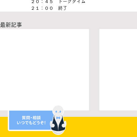
２０：４５　トークタイム
２１：００　終了
最新記事