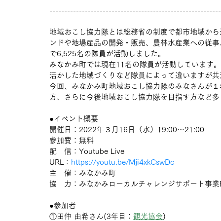
----------------------------------------------------------
地域おこし協力隊とは総務省の制度で都市地域から
ンドや地場産品の開発・販売、農林水産業への従事
で6,525名の隊員が活動しました。
みなかみ町では現在11名の隊員が活動しています
活かした地域づくりなど隊員によって違いますが共
今回、みなかみ町地域おこし協力隊のみなさんが１
方、さらに今後地域おこし協力隊を目指す方など多
●イベント概要
開催日：2022年３月16日（水）19:00〜21:00
参加費：無料
配　信：Youtube Live
URL：
https://youtu.be/Mji4xkCswDc
主　催：みなかみ町
協　力：みなかみローカルチャレンジサポート事業F
●参加者
①田仲 由希さん(3年目：
観光協会
)