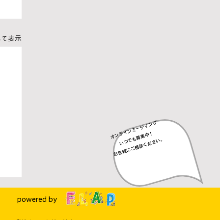
べて表示
オンラインミーティング
​いつでも募集中！
​お気軽にご相談ください。
powered by