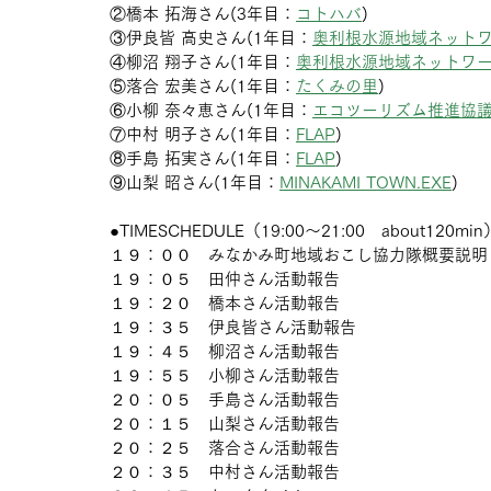
②橋本 拓海さん(3年目：
コトハバ
)
③伊良皆 高史さん(1年目：
奥利根水源地域ネット
④柳沼 翔子さん(1年目：
奥利根水源地域ネットワ
⑤落合 宏美さん(1年目：
たくみの里
)
⑥小柳 奈々恵さん(1年目：
エコツーリズム推進協
⑦中村 明子さん(1年目：
FLAP
)
⑧手島 拓実さん(1年目：
FLAP
)
⑨山梨 昭さん(1年目：
MINAKAMI TOWN.EXE
)
●TIMESCHEDULE（19:00～21:00　about120min
１９：００　みなかみ町地域おこし協力隊概要説明
１９：０５　田仲さん活動報告
１９：２０　橋本さん活動報告
１９：３５　伊良皆さん活動報告
１９：４５　柳沼さん活動報告
１９：５５　小柳さん活動報告
２０：０５　手島さん活動報告
２０：１５　山梨さん活動報告
２０：２５　落合さん活動報告
２０：３５　中村さん活動報告