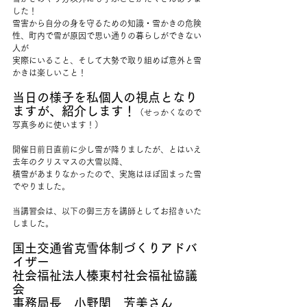
した！
雪害から自分の身を守るための知識・雪かきの危険
性、町内で雪が原因で思い通りの暮らしができない
人が
実際にいること、そして大勢で取り組めば意外と雪
かきは楽しいこと！
当日の様子を私個人の視点となり
ますが、紹介します！
（せっかくなので
写真多めに使います！）
開催日前日直前に少し雪が降りましたが、とはいえ
去年のクリスマスの大雪以降、
積雪があまりなかったので、実施はほぼ固まった雪
でやりました。
当講習会は、以下の御三方を講師としてお招きいた
しました。
国土交通省克雪体制づくりアドバ
イザー
社会福祉法人榛東村社会福祉協議
会
事務局長　小野関　芳美さん