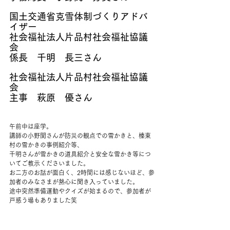
国土交通省克雪体制づくりアドバ
イザー
社会福祉法人片品村社会福祉協議
会
係長　千明　長三さん
社会福祉法人片品村社会福祉協議
会
主事　萩原　優さん
午前中は座学。
講師の小野関さんが防災の観点での雪かきと、榛東
村の雪かきの事例紹介等、
千明さんが雪かきの道具紹介と安全な雪かき等につ
いてご教示くださいました。
お二方のお話が面白く、2時間には感じないほど、参
加者のみなさまが熱心に聞き入っていました。
途中突然準備運動やクイズが始まるので、参加者が
戸惑う場もありました笑