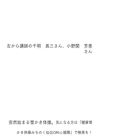
左から講師の千明　長三さん、小野関　芳美
さん
突然始まる雪かき体操。
気になる方は「健康雪
かき体操みちのく仙台ORI☆姫隊」で検索を！