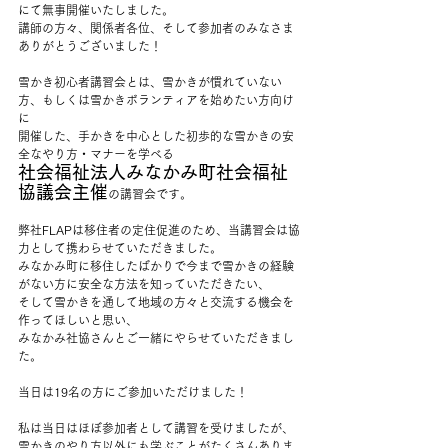
にて無事開催いたしました。
講師の方々、関係者各位、そして参加者のみなさま
ありがとうございました！
雪かき初心者講習会とは、雪かきが慣れていない
方、もしくは雪かきボランティアを始めたい方向け
に
開催した、手かきを中心とした初歩的な雪かきの安
全なやり方・マナーを学べる
社会福祉法人みなかみ町社会福祉
協議会主催
の講習会です。
弊社FLAPは移住者の定住促進のため、当講習会は協
力として携わらせていただきました。
みなかみ町に移住したばかりで今まで雪かきの経験
がない方に安全な方法を知っていただきたい、
そして雪かきを通して地域の方々と交流する機会を
作ってほしいと思い、
みなかみ社協さんとご一緒にやらせていただきまし
た。
当日は19名の方にご参加いただけました！
私は当日はほぼ参加者として講習を受けましたが、
雪かきのやり方以外にも学ぶことがたくさんありま